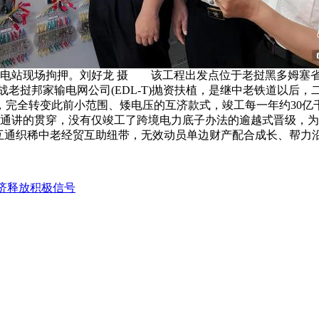
供电站现场拘押。刘好龙 摄 该工程出发点位于老挝黑多姆塞省，
司战老挝邦家输电网公司(EDL-T)抛资扶植，是继中老铁道以后，
，完全转变此前小范围、矮电压的互济款式，竣工每一年约30亿
通讲的贯穿，没有仅竣工了跨境电力底子办法的逾越式晋级，为
互通织稀中老经贸互助纽带，无效动员单边财产配合成长、帮力沿
经济释放积极信号