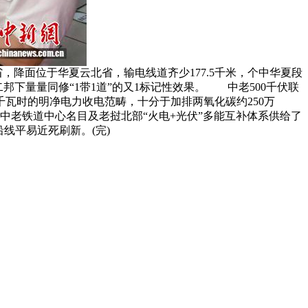
降面位于华夏云北省，输电线道齐少177.5千米，个中华夏段
二邦下量量同修“1带1道”的又1标记性效果。 中老500千伏联
千瓦时的明净电力收电范畴，十分于加排两氧化碳约250万
中老铁道中心名目及老挝北部“火电+光伏”多能互补体系供给了
线平易近死刷新。(完)