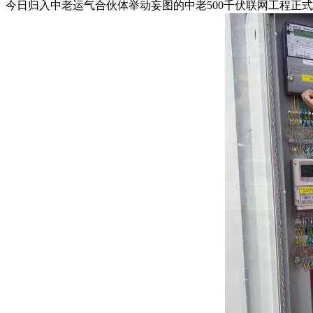
今日归入中老运气合伙体举动妄图的中老500千伏联网工程正