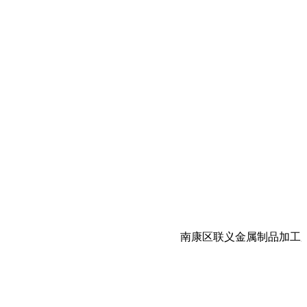
南康区联义金属制品加工厂