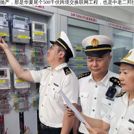
式抛产，那是华夏尾个500千伏跨境交换联网工程，也是中老二