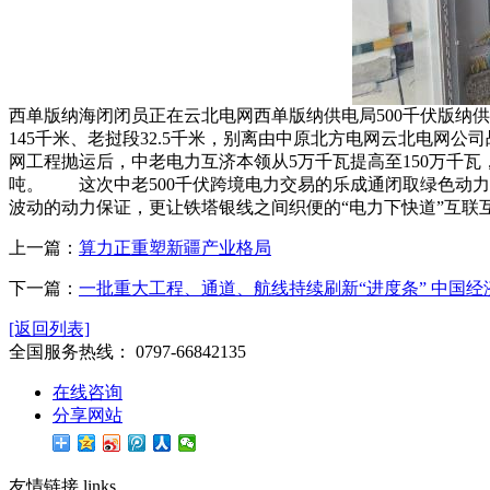
西单版纳海闭闭员正在云北电网西单版纳供电局500千伏版纳
145千米、老挝段32.5千米，别离由中原北方电网云北电网公
网工程抛运后，中老电力互济本领从5万千瓦提高至150万千瓦
吨。 这次中老500千伏跨境电力交易的乐成通闭取绿色动力
波动的动力保证，更让铁塔银线之间织便的“电力下快道”互联
上一篇：
算力正重塑新疆产业格局
下一篇：
一批重大工程、通道、航线持续刷新“进度条” 中国
[返回列表]
全国服务热线：
0797-66842135
在线咨询
分享网站
友情链接
links