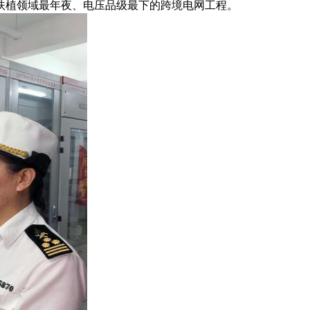
邦扶植领域最年夜、电压品级最下的跨境电网工程。