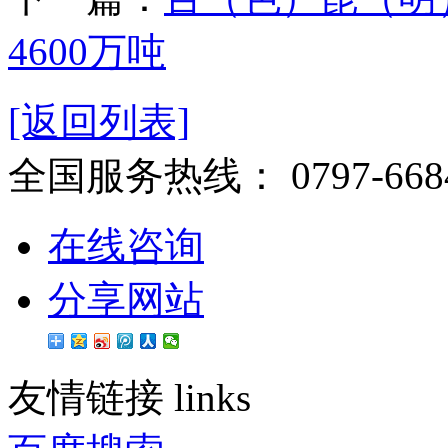
4600万吨
[返回列表]
全国服务热线：
0797-668
在线咨询
分享网站
友情链接
links