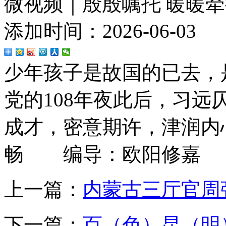
微视频｜殷殷嘱托 暖暖
添加时间：2026-06-03
少年孩子是故国的已去
党的108年夜此后，习
成才，密意期许，津润
畅 编导：欧阳修嘉 
上一篇：
内蒙古三厅官周
下一篇：
百（色）昆（明