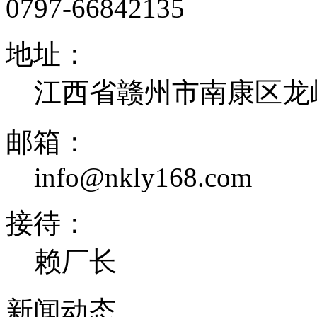
0797-66842135
地址：
江西省赣州市南康区龙
邮箱：
info@nkly168.com
接待：
赖厂长
新闻
动态