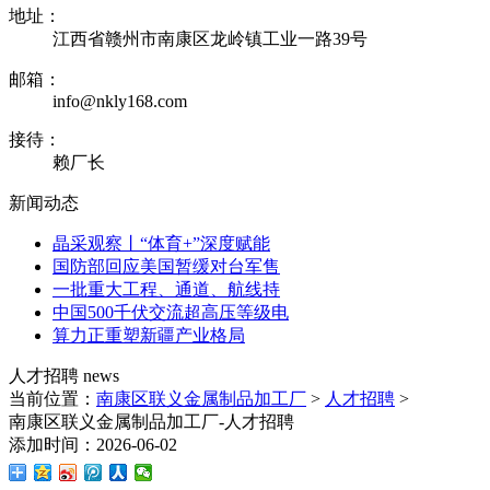
地址：
江西省赣州市南康区龙岭镇工业一路39号
邮箱：
info@nkly168.com
接待：
赖厂长
新闻
动态
晶采观察丨“体育+”深度赋能
国防部回应美国暂缓对台军售
一批重大工程、通道、航线持
中国500千伏交流超高压等级电
算力正重塑新疆产业格局
人才招聘
news
当前位置：
南康区联义金属制品加工厂
>
人才招聘
>
南康区联义金属制品加工厂-人才招聘
添加时间：2026-06-02